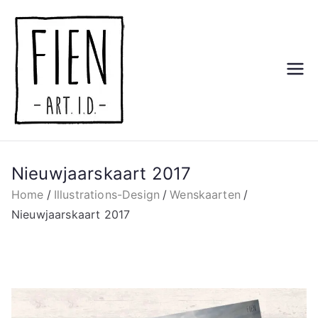
Ga
naar
de
inhoud
Fien De
Art Illustrations Design
Decker
Nieuwjaarskaart 2017
Home
Illustrations-Design
Wenskaarten
Nieuwjaarskaart 2017