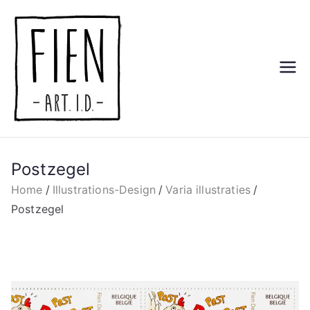
Ga
naar
de
inhoud
Fien De
Art Illustrations Design
Decker
Postzegel
Home
Illustrations-Design
Varia illustraties
Postzegel